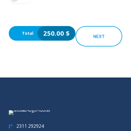
250.00
$
Total
NEXT
2311 292924