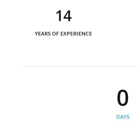
0
3
1
4
2
5
YEARS OF EXPERIENCE
3
6
4
7
5
8
6
9
0
7
0
8
DAYS
9