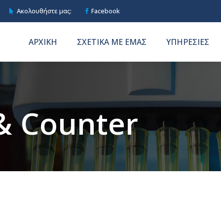
0
0
Ακολουθήστε μας:
Facebook
1
1
ΑΡΧΙΚΗ
ΣΧΕΤΙΚΑ ΜΕ ΕΜΑΣ
ΥΠΗΡΕΣΙΕΣ
2
2
3
3
4
4
& Counter
0
5
5
1
6
6
2
7
7
0
0
3
8
8