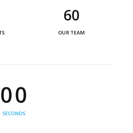
5
9
6
0
7
TS
OUR TEAM
8
9
0
0
0
0
0
SECONDS