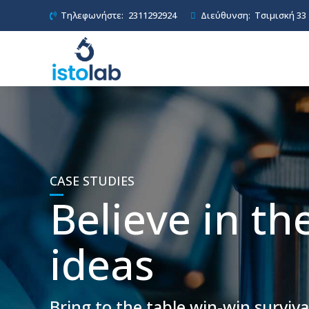
Τηλεφωνήστε:
2311292924
Διεύθυνση:
Τσιμισκή 33
CASE STUDIES
Believe in th
ideas
Bring to the table win-win surviva