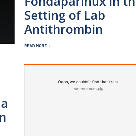
Fondaparinux in t
Setting of Lab
Antithrombin
READ MORE
 a
n